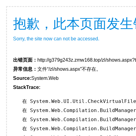
抱歉，此本页面发生
Sorry, the site now can not be accessed.
出错页面：
http://g379g243z.zmw168.top/zl/shows.aspx
异常信息：
文件“/zl/shows.aspx”不存在。
Source:
System.Web
StackTrace:
   在 System.Web.UI.Util.CheckVirtualFile
   在 System.Web.Compilation.BuildManager
   在 System.Web.Compilation.BuildManager
   在 System.Web.Compilation.BuildManager