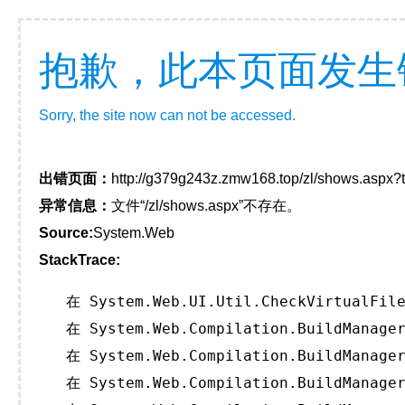
抱歉，此本页面发生
Sorry, the site now can not be accessed.
出错页面：
http://g379g243z.zmw168.top/zl/shows.aspx
异常信息：
文件“/zl/shows.aspx”不存在。
Source:
System.Web
StackTrace:
   在 System.Web.UI.Util.CheckVirtualFile
   在 System.Web.Compilation.BuildManager
   在 System.Web.Compilation.BuildManager
   在 System.Web.Compilation.BuildManager